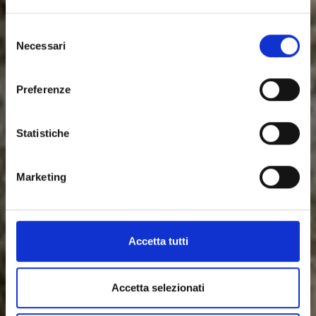
Azienda Casaria: un
Selezione
revamping di
Necessari
del
consenso
successo
Preferenze
Statistiche
Marketing
Accetta tutti
Accetta selezionati