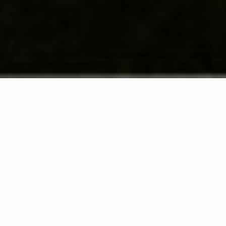
HOME
PROJECT
ECOMMERCE
AZIENDA CASARIA: 
C
h
a
l
l
e
n
g
e
Azienda Casaria è un'azienda che produce
prodotti alimentari biologici e agroforestali,
già
presente nel web su CMS Wordpress
con